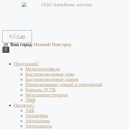
Перейти
к
содержимому
Cart
Ваш город:
Ваш город:
Нижний Новгород
Нижний Новгород
Продукция
Металлопрофили
Быстровозводимые дома
Быстровозводимые здания
Проектирование зданий и сооружений
Каркасы ЛСТК
Металлоконструкции
ЛМК
Проекты
АБК
Автомойки
Автосалоны
Автосервисы