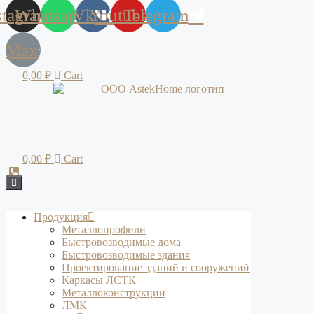
stagram
Whatsapp
Vk
Youtube
Telegram
Max
0,00
₽
Cart
0,00
₽
Cart
Продукция
Металлопрофили
Быстровозводимые дома
Быстровозводимые здания
Проектирование зданий и сооружений
Каркасы ЛСТК
Металлоконструкции
ЛМК