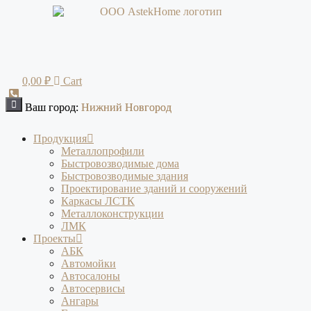
Перейти
к
содержимому
0,00
₽
Cart
Ваш город:
Ваш город:
Нижний Новгород
Нижний Новгород
Продукция
Металлопрофили
Быстровозводимые дома
Быстровозводимые здания
Проектирование зданий и сооружений
Каркасы ЛСТК
Металлоконструкции
ЛМК
Проекты
АБК
Автомойки
Автосалоны
Автосервисы
Ангары