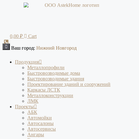
Перейти
к
содержимому
0,00
₽
Cart
Ваш город:
Ваш город:
Нижний Новгород
Нижний Новгород
Продукция
Металлопрофили
Быстровозводимые дома
Быстровозводимые здания
Проектирование зданий и сооружений
Каркасы ЛСТК
Металлоконструкции
ЛМК
Проекты
АБК
Автомойки
Автосалоны
Автосервисы
Ангары