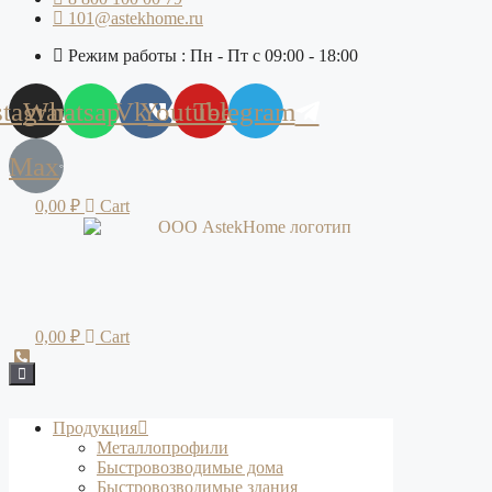
101@astekhome.ru
Режим работы : Пн - Пт с 09:00 - 18:00
stagram
Whatsapp
Vk
Youtube
Telegram
Max
0,00
₽
Cart
0,00
₽
Cart
Продукция
Металлопрофили
Быстровозводимые дома
Быстровозводимые здания