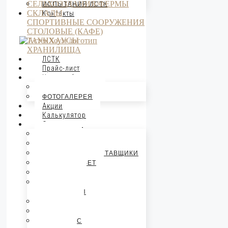
СЕЛЬХОЗЗДАНИЯ/ФЕРМЫ
ИСПЫТАНИЯ ЛСТК
СКЛАДЫ
Контакты
СПОРТИВНЫЕ СООРУЖЕНИЯ
СТОЛОВЫЕ (КАФЕ)
ТАУНХАУСЫ
ХРАНИЛИЩА
ЛСТК
X
Прайс-лист
Наши работы
ВИДЕОГАЛЕРЕЯ
ФОТОГАЛЕРЕЯ
Акции
Калькулятор
О компании
О ФИРМЕ
О ПРОИЗВОДСТВЕ
ПАРТНЕРЫ И ПОСТАВЩИКИ
ВОПРОС-ОТВЕТ
ДОСТАВКА
ЛИЦЕНЗИИ И
СЕРТИФИКАТЫ
НОВОСТИ
ОТЗЫВЫ
СМИ О НАС