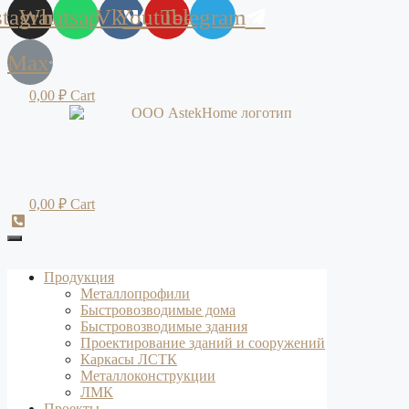
stagram
Whatsapp
Vk
Youtube
Telegram
Max
0,00
₽
Cart
0,00
₽
Cart
Продукция
Металлопрофили
Быстровозводимые дома
Быстровозводимые здания
Проектирование зданий и сооружений
Каркасы ЛСТК
Металлоконструкции
ЛМК
Проекты