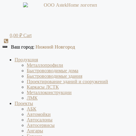
Перейти
к
содержимому
0,00
₽
Cart
Ваш город:
Ваш город:
Нижний Новгород
Нижний Новгород
Продукция
Металлопрофили
Быстровозводимые дома
Быстровозводимые здания
Проектирование зданий и сооружений
Каркасы ЛСТК
Металлоконструкции
ЛМК
Проекты
АБК
Автомойки
Автосалоны
Автосервисы
Ангары