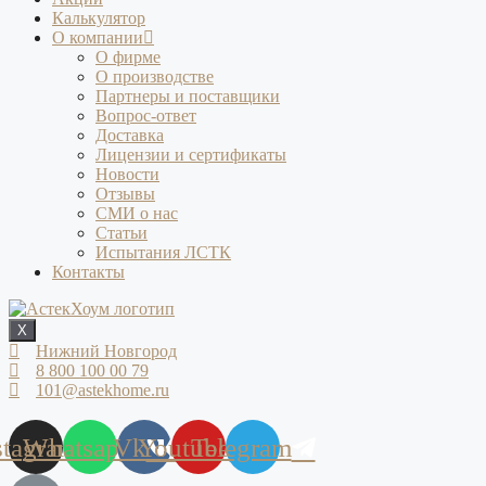
Калькулятор
О компании
О фирме
О производстве
Партнеры и поставщики
Вопрос-ответ
Доставка
Лицензии и сертификаты
Новости
Отзывы
СМИ о нас
Статьи
Испытания ЛСТК
Контакты
X
Нижний Новгород
8 800 100 00 79
101@astekhome.ru
stagram
Whatsapp
Vk
Youtube
Telegram