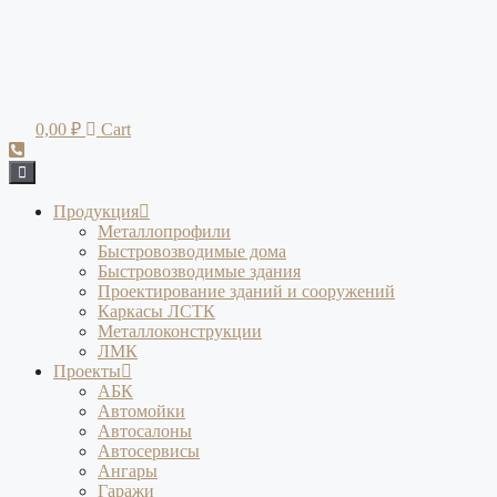
Перейти
к
содержимому
0,00
₽
Cart
Продукция
Металлопрофили
Быстровозводимые дома
Быстровозводимые здания
Проектирование зданий и сооружений
Каркасы ЛСТК
Металлоконструкции
ЛМК
Проекты
АБК
Автомойки
Автосалоны
Автосервисы
Ангары
Гаражи