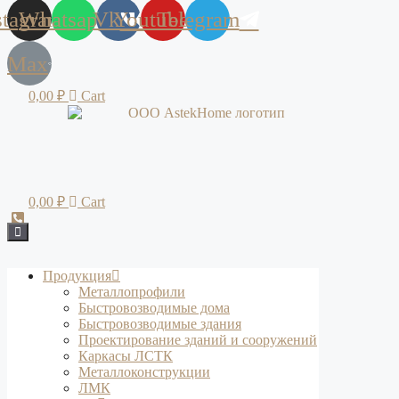
stagram
Whatsapp
Vk
Youtube
Telegram
Max
0,00
₽
Cart
0,00
₽
Cart
Продукция
Металлопрофили
Быстровозводимые дома
Быстровозводимые здания
Проектирование зданий и сооружений
Каркасы ЛСТК
Металлоконструкции
ЛМК