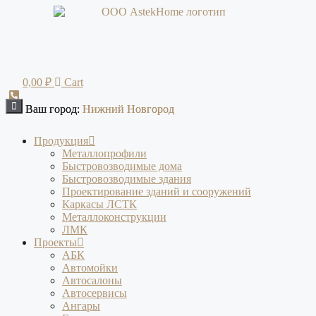
Перейти
к
содержимому
0,00
₽
Cart
Ваш город:
Ваш город:
Нижний Новгород
Нижний Новгород
Продукция
Металлопрофили
Быстровозводимые дома
Быстровозводимые здания
Проектирование зданий и сооружений
Каркасы ЛСТК
Металлоконструкции
ЛМК
Проекты
АБК
Автомойки
Автосалоны
Автосервисы
Ангары